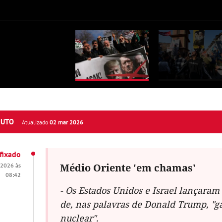
NUTO
Atualizado
02 mar 2026
fixado
Médio Oriente 'em chamas'
 2026 às
08:42
- Os Estados Unidos e Israel lançaram
de, nas palavras de Donald Trump,
"g
nuclear"
.