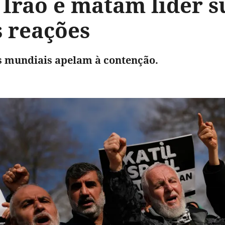
 Irão e matam líder 
s reações
es mundiais apelam à contenção.