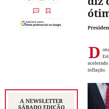
diz
óti
Adicione como
fonte preferencial no Google
Presiden
D
on
Est
acelerado
inflação.
A NEWSLETTER
SÁBADO EDIÇÃO