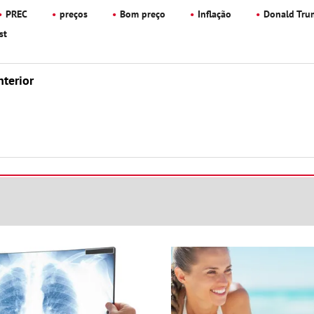
PREC
preços
Bom preço
Inflação
Donald Tru
st
nterior