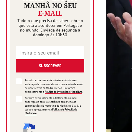
MANHÃ NO SEU
E-MAIL
Tudo o que precisa de saber sobre o
que está a acontecer em Portugal e
no mundo. Enviada de segunda a
domingo às 10h30
SUBSCREVER
Autorizo expressamente o tratamento do meu
endereço de correio eletrónico para efeito de envio
de newsletters da Medialivre S.A.. Li e aceito
expressamente a
Política de Privacidade Medialivre
.
Autorizo expressamente o tratamento do meu
endereço de correio eletrónico para efeito de
comunicações de marketing da Medialivre S.A..Li e
aceito expressamente a
Política de Privacidade
Medialivre
.