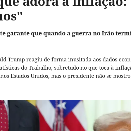
 que adora a inflação
mos"
te garante que quando a guerra no Irão term
ald Trump reagiu de forma inusitada aos dados eco
atísticas do Trabalho, sobretudo no que toca à infl
 nos Estados Unidos, mas o presidente não se most