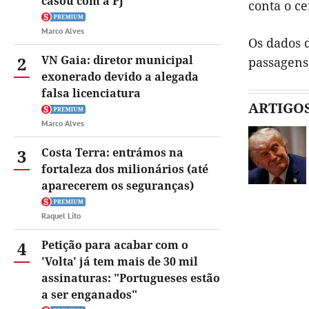
casou com a PJ
conta o ce
Marco Alves
Os dados 
2
VN Gaia: diretor municipal
passagens
exonerado devido a alegada
falsa licenciatura
ARTIGO
Marco Alves
3
Costa Terra: entrámos na
fortaleza dos milionários (até
aparecerem os seguranças)
Raquel Lito
4
Petição para acabar com o
'Volta' já tem mais de 30 mil
assinaturas: "Portugueses estão
a ser enganados"