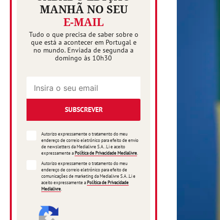
MANHÃ NO SEU
E-MAIL
Tudo o que precisa de saber sobre o
que está a acontecer em Portugal e
no mundo. Enviada de segunda a
domingo às 10h30
SUBSCREVER
Autorizo expressamente o tratamento do meu
endereço de correio eletrónico para efeito de envio
de newsletters da Medialivre S.A.. Li e aceito
expressamente a
Política de Privacidade Medialivre
.
Autorizo expressamente o tratamento do meu
endereço de correio eletrónico para efeito de
comunicações de marketing da Medialivre S.A..Li e
aceito expressamente a
Política de Privacidade
Medialivre
.