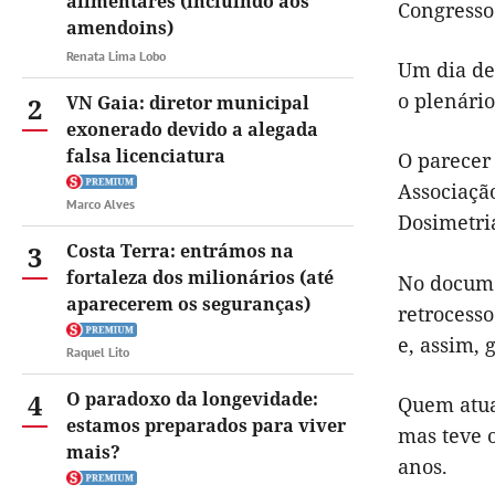
alimentares (incluindo aos
Congresso 
amendoins)
Renata Lima Lobo
Um dia de
o plenário
2
VN Gaia: diretor municipal
exonerado devido a alegada
falsa licenciatura
O parecer
Associaçã
Marco Alves
Dosimetri
3
Costa Terra: entrámos na
fortaleza dos milionários (até
No docume
aparecerem os seguranças)
retrocesso
e, assim, 
Raquel Lito
4
O paradoxo da longevidade:
Quem atua
estamos preparados para viver
mas teve 
mais?
anos.