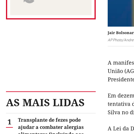
Jair Bolsona
AP Photo/Andre
A manifes
União (AGU
Presidente
Em dezemb
AS MAIS LIDAS
tentativa 
Silva no d
1
Transplante de fezes pode
ajudar a combater alergias
A Lei da 