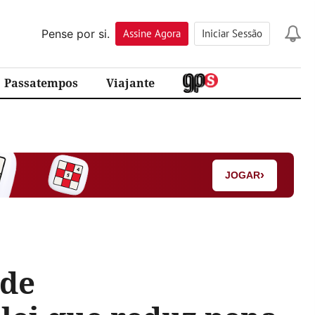
Pense por si.
Assine
Agora
Iniciar Sessão
Passatempos
Viajante
›
JOGAR
nde