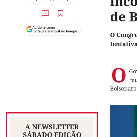
inco
de 
Adicione como
fonte preferencial no Google
O Congre
tentativ
O
Go
réu
Bolsonaro
A NEWSLETTER
SÁBADO EDIÇÃO