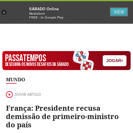
Sábado
SÁBADO Online
Assine
Iniciar Sessão
VIEW
×
Medialivre
FREE - In Google Play
PASSATEMPOS
›
JOGAR
DESCUBRA OS NOVOS DESAFIOS DA SÁBADO
MUNDO
OUVIR ARTIGO
França: Presidente recusa
demissão de primeiro-ministro
do país