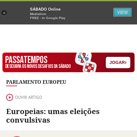
Sábado
SÁBADO Online
Assine
Iniciar Sessão
VIEW
×
Medialivre
FREE - In Google Play
PASSATEMPOS
›
JOGAR
DESCUBRA OS NOVOS DESAFIOS DA SÁBADO
PARLAMENTO EUROPEU
OUVIR ARTIGO
Europeias: umas eleições
convulsivas