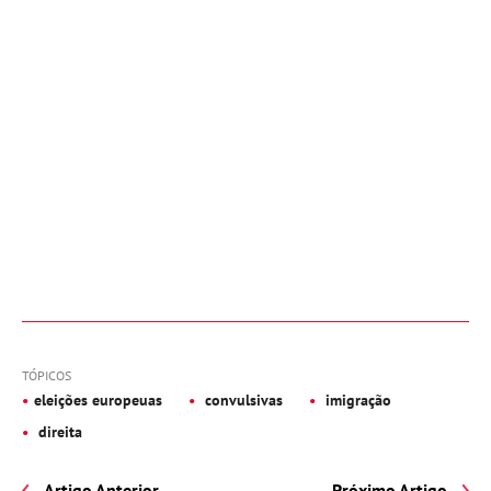
TÓPICOS
eleições europeuas
convulsivas
imigração
direita
Artigo Anterior
Próximo Artigo