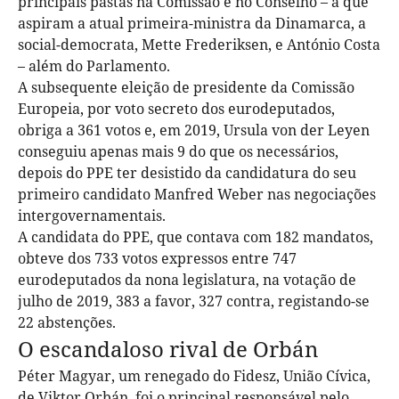
principais pastas na Comissão e no Conselho – a que
aspiram a atual primeira-ministra da Dinamarca, a
social-democrata, Mette Frederiksen, e António Costa
– além do Parlamento.
A subsequente eleição de presidente da Comissão
Europeia, por voto secreto dos eurodeputados,
obriga a 361 votos e, em 2019, Ursula von der Leyen
conseguiu apenas mais 9 do que os necessários,
depois do PPE ter desistido da candidatura do seu
primeiro candidato Manfred Weber nas negociações
intergovernamentais.
A candidata do PPE, que contava com 182 mandatos,
obteve dos 733 votos expressos entre 747
eurodeputados da nona legislatura, na votação de
julho de 2019, 383 a favor, 327 contra, registando-se
22 abstenções.
O escandaloso
rival de Orbán
Péter Magyar, um renegado do Fidesz, União Cívica,
de Viktor Orbán, foi o principal responsável pelo