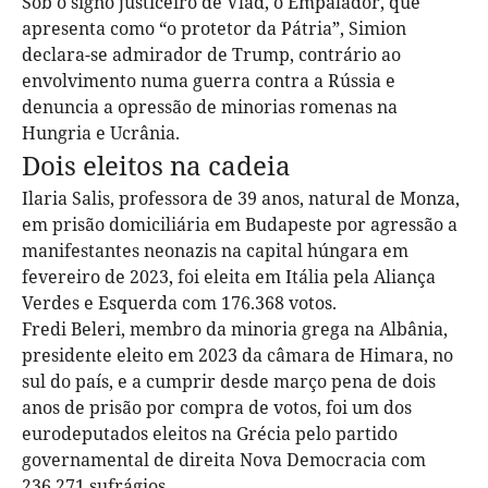
Sob o signo justiceiro de Vlad, o Empalador, que
apresenta como “o protetor da Pátria”, Simion
declara-se admirador de Trump, contrário ao
envolvimento numa guerra contra a Rússia e
denuncia a opressão de minorias romenas na
Hungria e Ucrânia.
Dois eleitos na cadeia
Ilaria Salis, professora de 39 anos, natural de Monza,
em prisão domiciliária em Budapeste por agressão a
manifestantes neonazis na capital húngara em
fevereiro de 2023, foi eleita em Itália pela Aliança
Verdes e Esquerda com 176.368 votos.
Fredi Beleri, membro da minoria grega na Albânia,
presidente eleito em 2023 da câmara de Himara, no
sul do país, e a cumprir desde março pena de dois
anos de prisão por compra de votos, foi um dos
eurodeputados eleitos na Grécia pelo partido
governamental de direita Nova Democracia com
236.271 sufrágios.