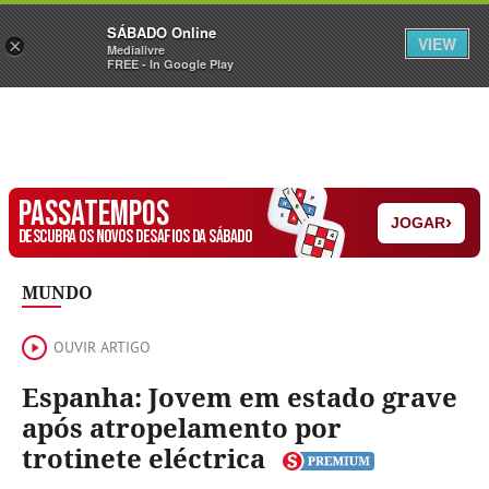
Sábado
SÁBADO Online
Assine
Iniciar Sessão
VIEW
×
Medialivre
FREE - In Google Play
PASSATEMPOS
›
JOGAR
DESCUBRA OS NOVOS DESAFIOS DA SÁBADO
MUNDO
OUVIR ARTIGO
Espanha: Jovem em estado grave
após atropelamento por
trotinete eléctrica