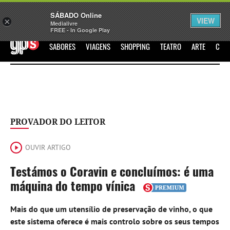
Sábado
SÁBADO Online
Assine
Iniciar Sessão
VIEW
×
Medialivre
FREE - In Google Play
GPS
SABORES
VIAGENS
SHOPPING
TEATRO
ARTE
CIN
PROVADOR DO LEITOR
OUVIR ARTIGO
Testámos o Coravin e concluímos: é uma
máquina do tempo vínica
Mais do que um utensílio de preservação de vinho, o que
este sistema oferece é mais controlo sobre os seus tempos