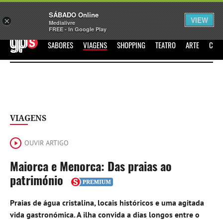
Sábado
SÁBADO Online
Assine
Iniciar Sessão
VIEW
×
Medialivre
FREE - In Google Play
GPS
SABORES
VIAGENS
SHOPPING
TEATRO
ARTE
CIN
VIAGENS
OUVIR ARTIGO
Maiorca e Menorca: Das praias ao
património
Praias de água cristalina, locais históricos e uma agitada
vida gastronómica. A ilha convida a dias longos entre o