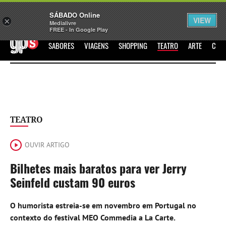
Sábado
SÁBADO Online
Assine
Iniciar Sessão
VIEW
×
Medialivre
FREE - In Google Play
GPS
SABORES
VIAGENS
SHOPPING
TEATRO
ARTE
CIN
TEATRO
OUVIR ARTIGO
Bilhetes mais baratos para ver Jerry
Seinfeld custam 90 euros
O humorista estreia-se em novembro em Portugal no
contexto do festival MEO Commedia a La Carte.