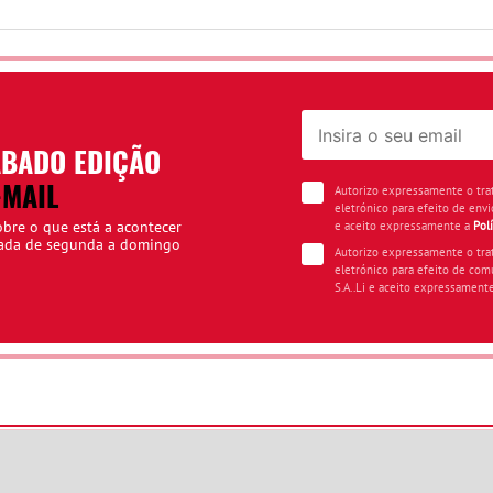
ÁBADO EDIÇÃO
-MAIL
Autorizo expressamente o tr
eletrónico para efeito de envi
obre o que está a acontecer
e aceito expressamente a
Pol
iada de segunda a domingo
Autorizo expressamente o tr
eletrónico para efeito de com
S.A..Li e aceito expressament