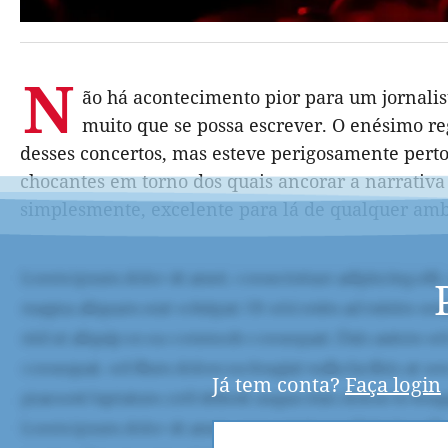
N
ão há acontecimento pior para um jornali
muito que se possa escrever. O enésimo re
desses concertos, mas esteve perigosamente perto
chocantes em torno dos quais ancorar a narrativa 
simplesmente, excelente para lá de qualquer am
Já tem conta?
Faça login