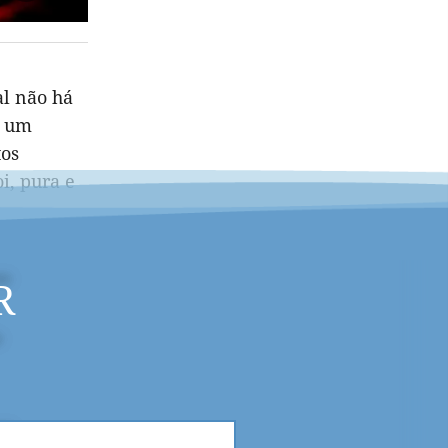
al não há
i um
tos
i, pura e
R