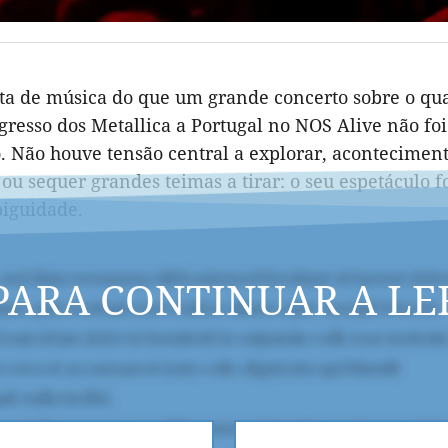
sta de música do que um grande concerto sobre o qu
gresso dos Metallica a Portugal no NOS Alive não fo
. Não houve tensão central a explorar, acontecimen
ou sequer grandes teimas a tirar: o seu espetáculo fo
biguidade.
PARA CONTINUAR A LE