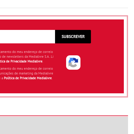
SUBSCREVER
atamento do meu endereço de correio
o de newsletters da Medialivre S.A.. Li
ítica de Privacidade Medialivre
.
atamento do meu endereço de correio
unicações de marketing da Medialivre
e a
Política de Privacidade Medialivre
.