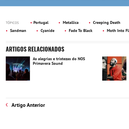
Portugal
Metallica
Creeping Death
TÓPICOS
Sandman
Cyanide
Fade To Black
Moth Into F
ARTIGOS RELACIONADOS
As alegrias e tristezas do NOS
Primavera Sound
Artigo Anterior