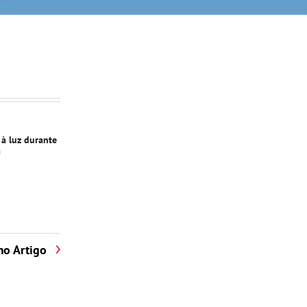
 à luz durante
a
mo Artigo