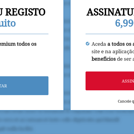
U REGISTO
ASSINATU
uito
6,9
remium todos os
Aceda
a todos os 
site e na aplicaçã
beneficios
de ser
ASSI
TAR
Cancele 