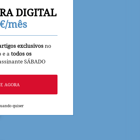
RA DIGITAL
9€/mês
artigos exclusivos
no
o e a
todos os
 assinante SÁBADO
NE AGORA
quando quiser