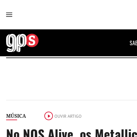
GPS
SA
MÚSICA
OUVIR ARTIGO
No NOS Alive, os Metall