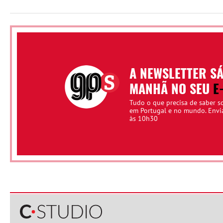
A NEWSLETTER S
MANHÃ NO SEU
E
Tudo o que precisa de saber s
em Portugal e no mundo. Env
às 10h30