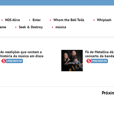
NOS Alive
Enter
Whom the Bell Tolls
Whiplash
lame
Seek & Destroy
música
As reedições que contam a
Fã de Metallica dá
história da música em disco
concerto da band
Próxi