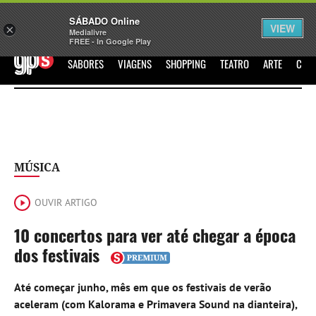
Sábado
SÁBADO Online
Assine
Iniciar Sessão
VIEW
×
Medialivre
FREE - In Google Play
GPS
SABORES
VIAGENS
SHOPPING
TEATRO
ARTE
CIN
MÚSICA
OUVIR ARTIGO
10 concertos para ver até chegar a época
dos festivais
Até começar junho, mês em que os festivais de verão
aceleram (com Kalorama e Primavera Sound na dianteira),