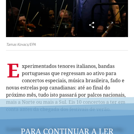
Tamas Kovacs/EPA
E
xperimentados tenores italianos, bandas
portuguesas que regressam ao ativo para
concertos especiais, música brasileira, fado e
novas estrelas pop canadianas: até ao final do
próximo mês, tudo isto passará por palcos nacionais,
mais a Norte ou mais a Sul. Eis 10 concertos a ter em
conta antes da chegada dos festivais de verão.
PARA CONTINUAR A LER