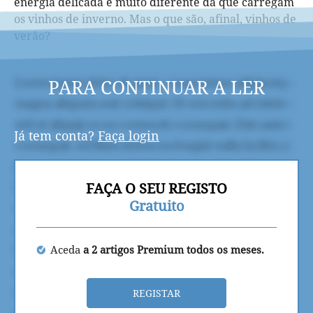
energia delicada e muito diferente da que carregam
os vinhos de inverno. Mas o que são, afinal, vinhos de
verão?
PARA CONTINUAR A LER
Já tem conta?
Faça login
FAÇA O SEU REGISTO
Gratuito
Aceda
a 2 artigos Premium todos os meses.
REGISTAR