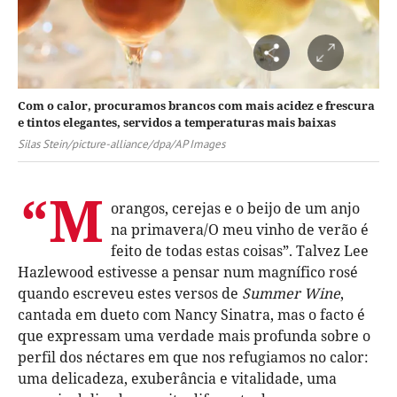
Com o calor, procuramos brancos com mais acidez e frescura
e tintos elegantes, servidos a temperaturas mais baixas
Silas Stein/picture-alliance/dpa/AP Images
“M
orangos, cerejas e o beijo de um anjo
na primavera/O meu vinho de verão é
feito de todas estas coisas”. Talvez Lee
Hazlewood estivesse a pensar num magnífico rosé
quando escreveu estes versos de
Summer Wine
,
cantada em dueto com Nancy Sinatra, mas o facto é
que expressam uma verdade mais profunda sobre o
perfil dos néctares em que nos refugiamos no calor:
uma delicadeza, exuberância e vitalidade, uma