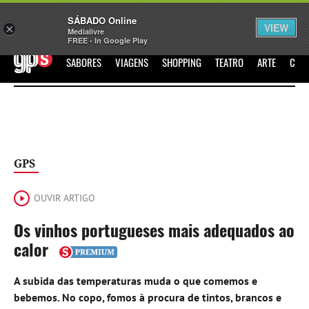
Sábado
SÁBADO Online
Assine
Iniciar Sessão
VIEW
×
Medialivre
FREE - In Google Play
GPS
SABORES
VIAGENS
SHOPPING
TEATRO
ARTE
CIN
GPS
OUVIR ARTIGO
Os vinhos portugueses mais adequados ao
calor
A subida das temperaturas muda o que comemos e
bebemos. No copo, fomos à procura de tintos, brancos e