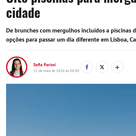
cidade
De brunches com mergulhos incluídos a piscinas de
opções para passar um dia diferente em Lisboa, Cas
+
Sofia Parissi
31 de maio de 2026 às 08:00