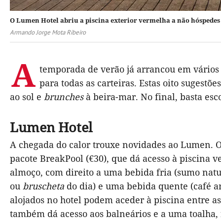
O Lumen Hotel abriu a piscina exterior vermelha a não hóspedes
Armando Jorge Mota Ribeiro
A
temporada de verão já arrancou em vários 
para todas as carteiras. Estas oito sugest
ao sol e
brunches
à beira-mar. No final, basta esc
Lumen Hotel
A chegada do calor trouxe novidades ao Lumen. O h
pacote BreakPool (€30), que dá acesso à piscina v
almoço, com direito a uma bebida fria (sumo nat
ou
bruscheta
do dia) e uma bebida quente (café am
alojados no hotel podem aceder à piscina entre as
também dá acesso aos balneários e a uma toalha, 