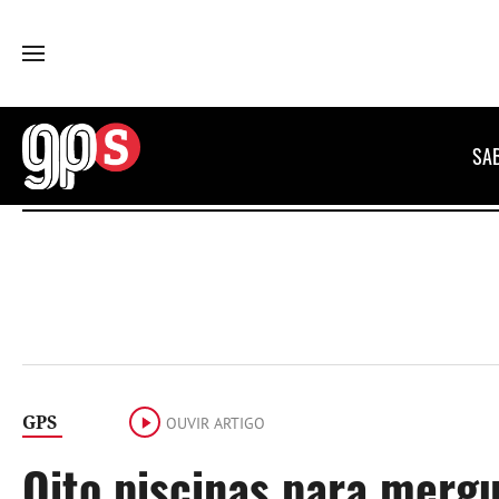
GPS
SA
GPS
OUVIR ARTIGO
Oito piscinas para mergu