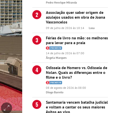
Pedro Henrique Miranda
Associação quer saber origem de
2
azulejos usados em obra de Joana
Vasconcelos
09 de julho de 2026 às 18:14
Lusa
Férias de livro na mão: os melhores
3
para levar para a praia
14 de julho de 2026 às 07:00
Ângela Marques
Odisseia de Homero vs. Odisseia de
4
Nolan. Quais as diferenças entre o
filme e o livro?
08 de agosto de 2026 às 08:00
Diogo Barreto
Santamaria vencem batalha judicial
5
e voltam a cantar os seus maiores
êxitos ao vivo