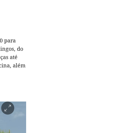
90 para
mingos, do
ças até
scina, além