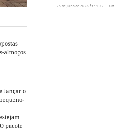
23 de julho de 2026 às 11:22
CM
opostas
os-almoços
e lançar o
 pequeno-
 estejam
 O pacote