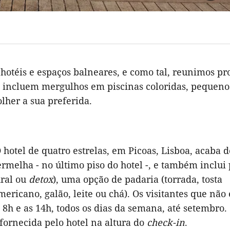
hotéis e espaços balneares, e como tal, reunimos pr
ões incluem mergulhos em piscinas coloridas, pequen
olher a sua preferida.
otel de quatro estrelas, em Picoas, Lisboa, acaba d
ermelha - no último piso do hotel -, e também inclui
ural ou
detox
), uma opção de padaria (torrada, tosta
ericano, galão, leite ou chá). Os visitantes que não
 8h e as 14h, todos os dias da semana, até setembro.
fornecida pelo hotel na altura do
check-in
.