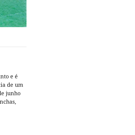
nto e é
cia de um
de junho
anchas,