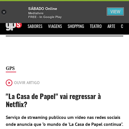
Sábado
SÁBADO Online
Assine
Iniciar Sessão
VIEW
×
Medialivre
FREE - In Google Play
GPS
SABORES
VIAGENS
SHOPPING
TEATRO
ARTE
CIN
GPS
OUVIR ARTIGO
"La Casa de Papel" vai regressar à
Netflix?
Serviço de streaming publicou um vídeo nas redes sociais
onde anuncia que "o mundo de 'La Casa de Papel continua".