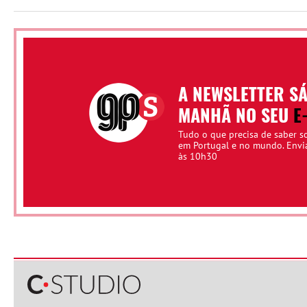
A NEWSLETTER S
MANHÃ NO SEU
E
Tudo o que precisa de saber s
em Portugal e no mundo. Env
às 10h30