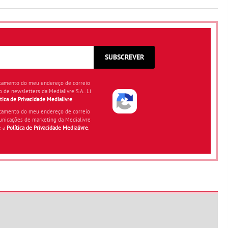
SUBSCREVER
atamento do meu endereço de correio
o de newsletters da Medialivre S.A.. Li
ítica de Privacidade Medialivre
.
atamento do meu endereço de correio
unicações de marketing da Medialivre
e a
Política de Privacidade Medialivre
.