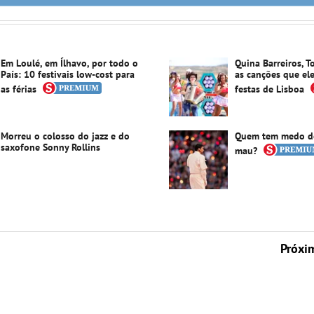
Em Loulé, em Ílhavo, por todo o
Quina Barreiros, T
País: 10 festivais low-cost para
as canções que el
as férias
festas de Lisboa
Morreu o colosso do jazz e do
Quem tem medo d
saxofone Sonny Rollins
mau?
Próxi