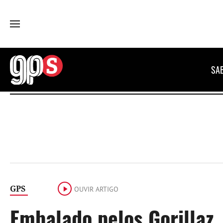
GPS
SA
GPS
OUVIR ARTIGO
Embalado pelos Gorillaz