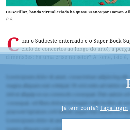
Os Gorillaz, banda virtual criada há quase 30 anos por Damon A
D. R.
C
om o Sudoeste enterrado e o Super Bock Sup
ciclo de concertos ao longo do ano), a perg
dimensões: há uma crise no setor? A fome, isto é, 
Já tem conta?
Faça login