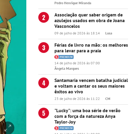
Pedro Henrique Miranda
Associação quer saber origem de
2
azulejos usados em obra de Joana
Vasconcelos
09 de julho de 2026 às 18:14
Lusa
Férias de livro na mão: os melhores
3
para levar para a praia
14 de julho de 2026 às 07:00
Ângela Marques
Santamaria vencem batalha judicial
4
e voltam a cantar os seus maiores
êxitos ao vivo
23 de julho de 2026 às 11:22
CM
"Lucky": uma boa série de verão
5
com a força da natureza Anya
Taylor-Joy