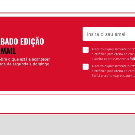
ÁBADO EDIÇÃO
-MAIL
Autorizo expressamente o tr
eletrónico para efeito de envi
obre o que está a acontecer
e aceito expressamente a
Pol
iada de segunda a domingo
Autorizo expressamente o tr
eletrónico para efeito de com
S.A..Li e aceito expressament