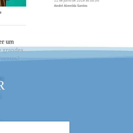
11 de julho de 2026 às 08:00
André Almeida Santos
e
ser um
de grandes
eventos?
R