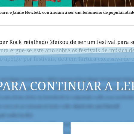
lbarn e Jamie Hewlett, continuam a ser um fenómeno de popularidad
er Rock retalhado (deixou de ser um festival para 
unta ergue-se este ano sobre os festivais de música 
o apetite por festivais, deu em fartura excessiva de 
PARA CONTINUAR A LE