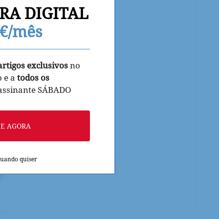
RA DIGITAL
9€/mês
artigos exclusivos
no
o e a
todos os
 assinante SÁBADO
NE AGORA
quando quiser