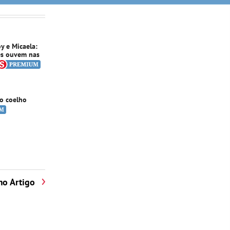
oy e Micaela:
es ouvem nas
o coelho
mo Artigo