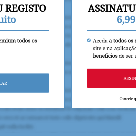
U REGISTO
ASSINATU
uito
6,9
remium todos os
Aceda
a todos os 
site e na aplicaçã
beneficios
de ser
ASSI
TAR
Cancele 