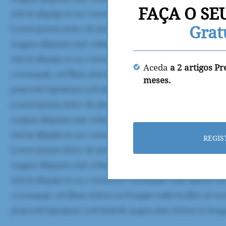
FAÇA O SE
Grat
Aceda
a 2 artigos P
meses.
REGIS