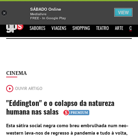
Sábado
SÁBADO Online
Assine
Iniciar Sessão
VIEW
×
Medialivre
FREE - In Google Play
GPS
SABORES
VIAGENS
SHOPPING
TEATRO
ARTE
CIN
CINEMA
OUVIR ARTIGO
"Eddington" e o colapso da natureza
humana nas salas
Esta sátira social negra como breu embrulhada num neo-
western leva-nos de regresso à pandemia e tudo à volta,