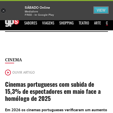
Sábado
SÁBADO Online
Assine
Iniciar Sessão
VIEW
×
Medialivre
FREE - In Google Play
GPS
SABORES
VIAGENS
SHOPPING
TEATRO
ARTE
CIN
CINEMA
OUVIR ARTIGO
Cinemas portugueses com subida de
15,3% de espectadores em maio face a
homólogo de 2025
Em 2026 os cinemas portugueses verificaram um aumento