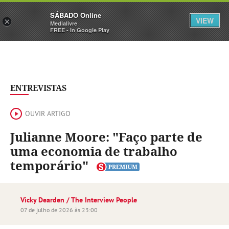
Sábado
SÁBADO Online
Assine
Iniciar Sessão
VIEW
×
Medialivre
FREE - In Google Play
ENTREVISTAS
OUVIR ARTIGO
Julianne Moore: "Faço parte de
uma economia de trabalho
temporário"
Vicky Dearden / The Interview People
07 de julho de 2026 às 23:00