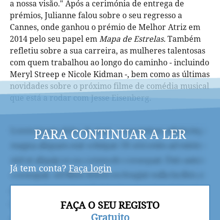
a nossa visão." Após a cerimónia de entrega de
prémios, Julianne falou sobre o seu regresso a
Cannes, onde ganhou o prémio de Melhor Atriz em
2014 pelo seu papel em
Mapa de Estrelas.
Também
refletiu sobre a sua carreira, as mulheres talentosas
com quem trabalhou ao longo do caminho - incluindo
Meryl Streep e Nicole Kidman -, bem como as últimas
novidades sobre o próximo filme de comédia musical
que está a rodar com Jesse Eisenberg.
PARA CONTINUAR A LER
Já tem conta?
Faça login
FAÇA O SEU REGISTO
Gratuito