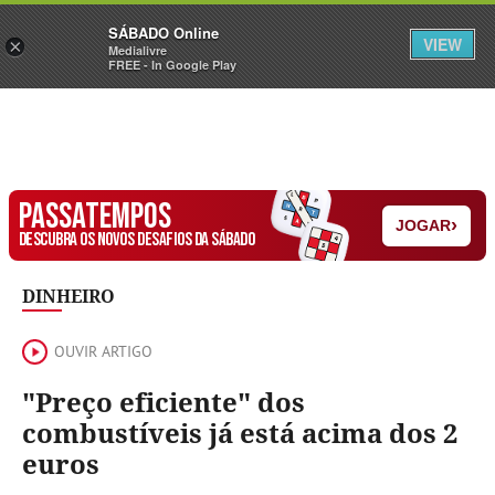
Sábado
SÁBADO Online
Assine
Iniciar Sessão
VIEW
×
Medialivre
FREE - In Google Play
PASSATEMPOS
›
JOGAR
DESCUBRA OS NOVOS DESAFIOS DA SÁBADO
DINHEIRO
OUVIR ARTIGO
"Preço eficiente" dos
combustíveis já está acima dos 2
euros