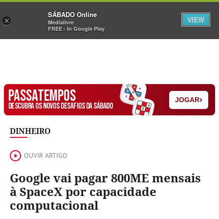
Sábado
SÁBADO Online
Assine
Iniciar Sessão
VIEW
×
Medialivre
FREE - In Google Play
PASSATEMPOS
›
JOGAR
DESCUBRA OS NOVOS DESAFIOS DA SÁBADO
DINHEIRO
OUVIR ARTIGO
Google vai pagar 800ME mensais
à SpaceX por capacidade
computacional