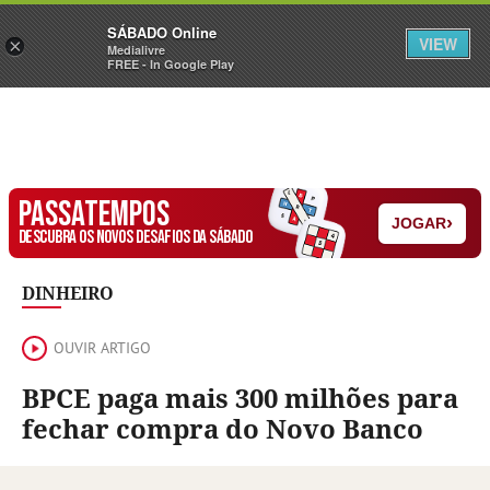
Sábado
SÁBADO Online
Assine
Iniciar Sessão
VIEW
×
Medialivre
FREE - In Google Play
PASSATEMPOS
›
JOGAR
DESCUBRA OS NOVOS DESAFIOS DA SÁBADO
DINHEIRO
OUVIR ARTIGO
BPCE paga mais 300 milhões para
fechar compra do Novo Banco