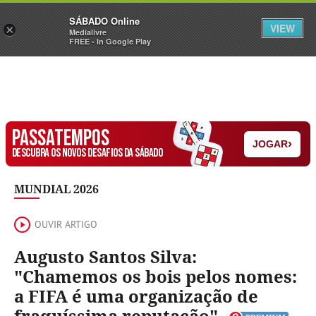
Sábado
SÁBADO Online
Assine
Iniciar Sessão
VIEW
×
Medialivre
FREE - In Google Play
PASSATEMPOS
›
JOGAR
DESCUBRA OS NOVOS DESAFIOS DA SÁBADO
MUNDIAL 2026
OUVIR ARTIGO
Augusto Santos Silva:
"Chamemos os bois pelos nomes:
a FIFA é uma organização de
fraquíssima reputação"