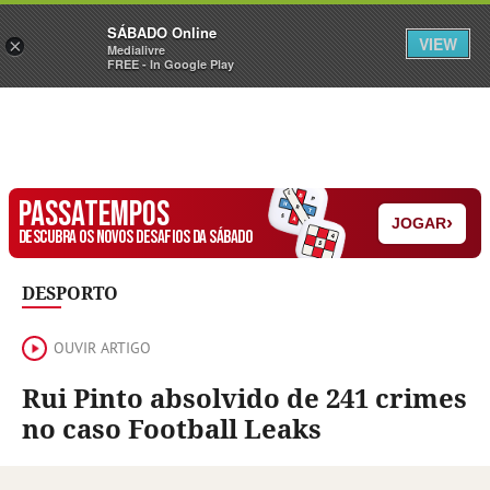
Sábado
SÁBADO Online
Assine
Iniciar Sessão
VIEW
×
Medialivre
FREE - In Google Play
PASSATEMPOS
›
JOGAR
DESCUBRA OS NOVOS DESAFIOS DA SÁBADO
DESPORTO
OUVIR ARTIGO
Rui Pinto absolvido de 241 crimes
no caso Football Leaks