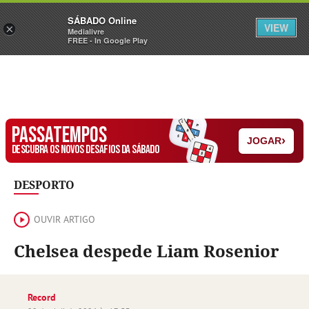
Sábado
SÁBADO Online
Assine
Iniciar Sessão
VIEW
×
Medialivre
FREE - In Google Play
PASSATEMPOS
›
JOGAR
DESCUBRA OS NOVOS DESAFIOS DA SÁBADO
DESPORTO
OUVIR ARTIGO
Chelsea despede Liam Rosenior
Record