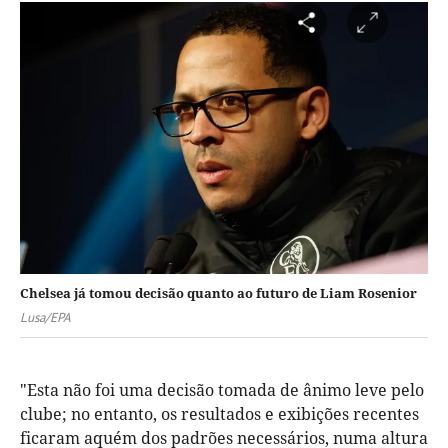
Chelsea já tomou decisão quanto ao futuro de Liam Rosenior
Lusa/EPA
"Esta não foi uma decisão tomada de ânimo leve pelo
clube; no entanto, os resultados e exibições recentes
ficaram aquém dos padrões necessários, numa altura