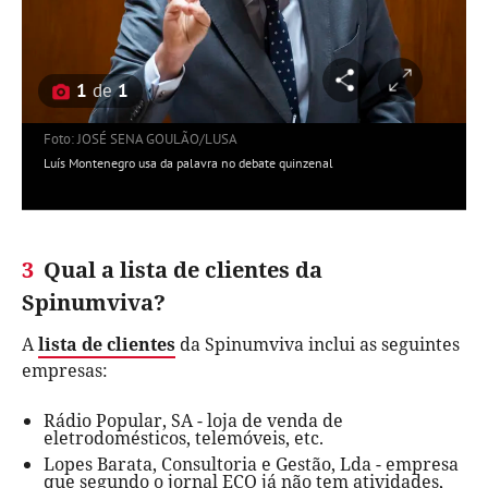
1
de
1
Foto: JOSÉ SENA GOULÃO/LUSA
Luís Montenegro usa da palavra no debate quinzenal
3
Qual a lista de clientes da
Spinumviva?
A
lista de clientes
da Spinumviva inclui as seguintes
empresas:
Rádio Popular, SA - loja de venda de
eletrodomésticos, telemóveis, etc.
Lopes Barata, Consultoria e Gestão, Lda - empresa
que segundo o jornal ECO já não tem atividades,