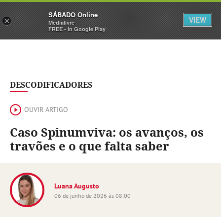
Sábado
SÁBADO Online
Assine
Iniciar Sessão
VIEW
×
Medialivre
FREE - In Google Play
DESCODIFICADORES
OUVIR ARTIGO
Caso Spinumviva: os avanços, os
travões e o que falta saber
Luana Augusto
06 de junho de 2026 às 08:00