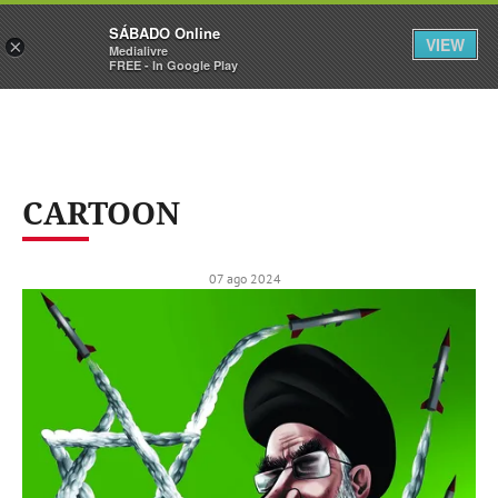
Sábado
SÁBADO Online
Assine
Iniciar Sessão
VIEW
×
Medialivre
FREE - In Google Play
CARTOON
07 ago 2024